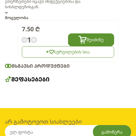
ეთერზეთები იცავს ინფექციებისა და
სისხლდენისგან.
მოცულობა
7.50
₾
1
შეიძინე
სურვილების სია
ᲛᲡᲒᲐᲕᲡᲘ ᲞᲠᲝᲓᲣᲥᲢᲔᲑᲘ
ᲨᲔᲤᲐᲡᲔᲑᲔᲑᲘ
არ გამოტოვოთ სიახლეები
გამოწერა