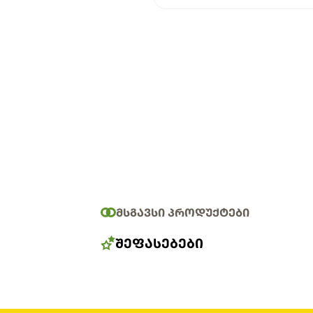
ᲛᲡᲒᲐᲕᲡᲘ ᲞᲠᲝᲓᲣᲥᲢᲔᲑᲘ
ᲨᲔᲤᲐᲡᲔᲑᲔᲑᲘ