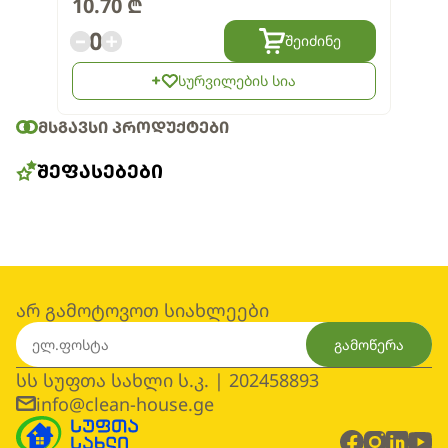
10.70
₾
0
შეიძინე
სურვილების სია
ᲛᲡᲒᲐᲕᲡᲘ ᲞᲠᲝᲓᲣᲥᲢᲔᲑᲘ
ᲨᲔᲤᲐᲡᲔᲑᲔᲑᲘ
არ გამოტოვოთ სიახლეები
გამოწერა
სს სუფთა სახლი ს.კ. | 202458893
info@clean-house.ge