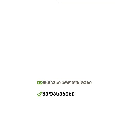
ᲛᲡᲒᲐᲕᲡᲘ ᲞᲠᲝᲓᲣᲥᲢᲔᲑᲘ
ᲨᲔᲤᲐᲡᲔᲑᲔᲑᲘ