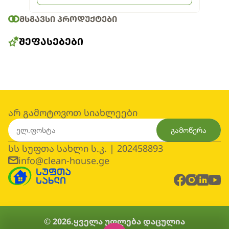
ᲛᲡᲒᲐᲕᲡᲘ ᲞᲠᲝᲓᲣᲥᲢᲔᲑᲘ
ᲨᲔᲤᲐᲡᲔᲑᲔᲑᲘ
არ გამოტოვოთ სიახლეები
გამოწერა
სს სუფთა სახლი ს.კ. | 202458893
info@clean-house.ge
© 2026.
ყველა უფლება დაცულია