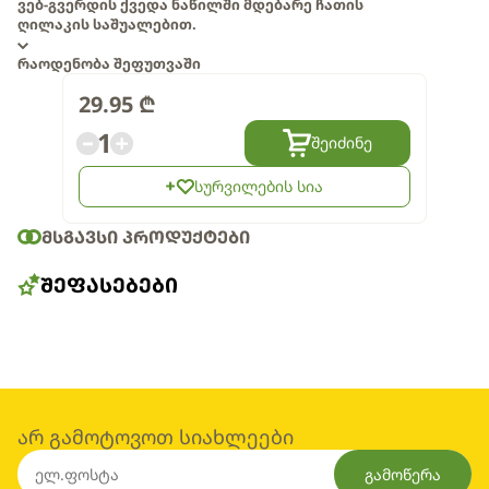
ვებ-გვერდის ქვედა ნაწილში მდებარე ჩათის
ღილაკის საშუალებით.
რაოდენობა შეფუთვაში
29.95
₾
1
შეიძინე
სურვილების სია
ᲛᲡᲒᲐᲕᲡᲘ ᲞᲠᲝᲓᲣᲥᲢᲔᲑᲘ
ᲨᲔᲤᲐᲡᲔᲑᲔᲑᲘ
არ გამოტოვოთ სიახლეები
გამოწერა