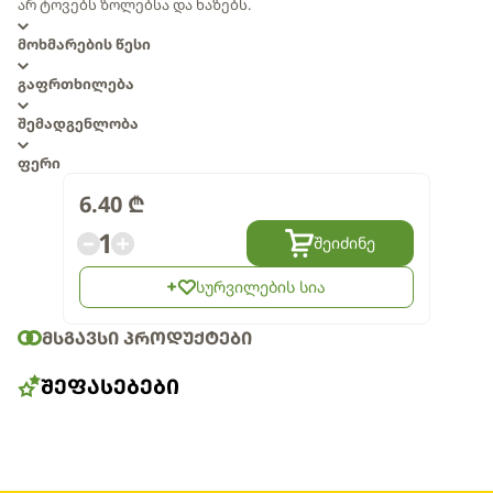
არ ტოვებს ზოლებსა და ხაზებს.
მოხმარების წესი
გაფრთხილება
შემადგენლობა
ფერი
6.40
₾
1
შეიძინე
სურვილების სია
ᲛᲡᲒᲐᲕᲡᲘ ᲞᲠᲝᲓᲣᲥᲢᲔᲑᲘ
ᲨᲔᲤᲐᲡᲔᲑᲔᲑᲘ