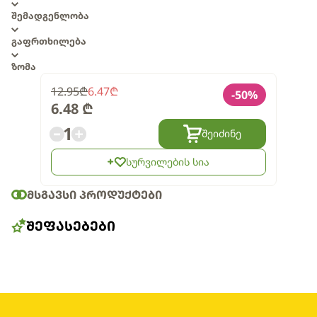
შემადგენლობა
გაფრთხილება
ზომა
12.95
₾
6.47
₾
-
50
%
6.48
₾
1
შეიძინე
სურვილების სია
ᲛᲡᲒᲐᲕᲡᲘ ᲞᲠᲝᲓᲣᲥᲢᲔᲑᲘ
ᲨᲔᲤᲐᲡᲔᲑᲔᲑᲘ