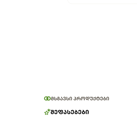
ᲛᲡᲒᲐᲕᲡᲘ ᲞᲠᲝᲓᲣᲥᲢᲔᲑᲘ
ᲨᲔᲤᲐᲡᲔᲑᲔᲑᲘ