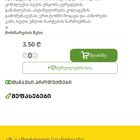
კომპლექსი ხელს უწყობს უჯრედების
განახლებას, ასტიმულირებს კოლაგენის
გამომუშავებას, ერთ ტონში მოყავს და ასწორებს
კანს, ხელს უშლის ნაოჭების წარმოქმნას.
მოხმარების წესი
3.50
₾
0
შეიძინე
სურვილების სია
ᲛᲡᲒᲐᲕᲡᲘ ᲞᲠᲝᲓᲣᲥᲢᲔᲑᲘ
ᲨᲔᲤᲐᲡᲔᲑᲔᲑᲘ
არ გამოტოვოთ სიახლეები