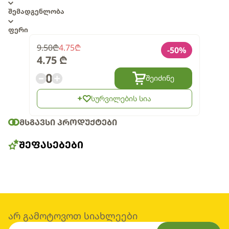
შემადგენლობა
ფერი
9.50
₾
4.75
₾
-
50
%
4.75
₾
0
შეიძინე
სურვილების სია
ᲛᲡᲒᲐᲕᲡᲘ ᲞᲠᲝᲓᲣᲥᲢᲔᲑᲘ
ᲨᲔᲤᲐᲡᲔᲑᲔᲑᲘ
არ გამოტოვოთ სიახლეები