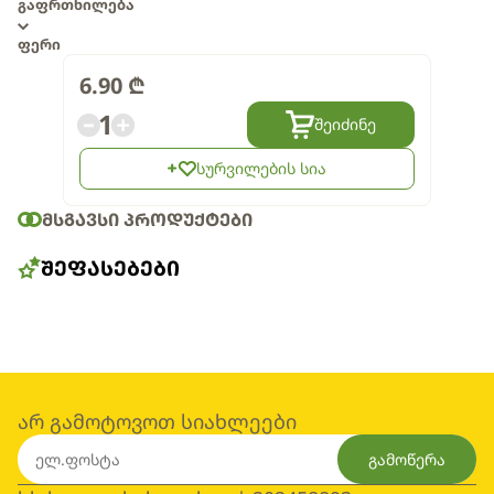
გაფრთხილება
ფერი
6.90
₾
1
შეიძინე
სურვილების სია
ᲛᲡᲒᲐᲕᲡᲘ ᲞᲠᲝᲓᲣᲥᲢᲔᲑᲘ
ᲨᲔᲤᲐᲡᲔᲑᲔᲑᲘ
არ გამოტოვოთ სიახლეები
გამოწერა