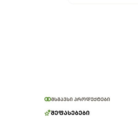
ᲛᲡᲒᲐᲕᲡᲘ ᲞᲠᲝᲓᲣᲥᲢᲔᲑᲘ
ᲨᲔᲤᲐᲡᲔᲑᲔᲑᲘ