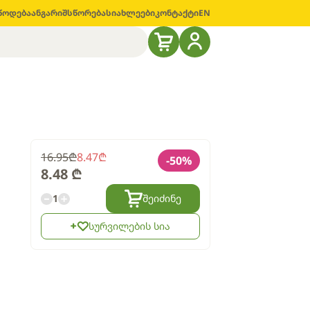
წოდება
ანგარიშსწორება
სიახლეები
კონტაქტი
EN
16.95
₾
8.47
₾
-
50
%
8.48
₾
1
შეიძინე
სურვილების სია