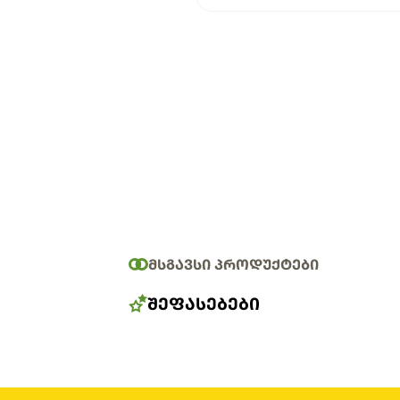
ᲛᲡᲒᲐᲕᲡᲘ ᲞᲠᲝᲓᲣᲥᲢᲔᲑᲘ
ᲨᲔᲤᲐᲡᲔᲑᲔᲑᲘ