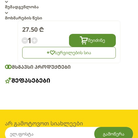
შემადგენლობა
მოხმარების წესი
27.50
₾
1
შეიძინე
სურვილების სია
ᲛᲡᲒᲐᲕᲡᲘ ᲞᲠᲝᲓᲣᲥᲢᲔᲑᲘ
ᲨᲔᲤᲐᲡᲔᲑᲔᲑᲘ
არ გამოტოვოთ სიახლეები
გამოწერა