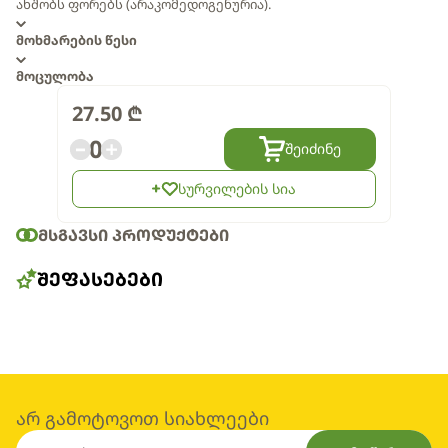
ახშობს ფორებს (არაკომედოგენურია).
მოხმარების წესი
მოცულობა
27.50
₾
0
შეიძინე
სურვილების სია
ᲛᲡᲒᲐᲕᲡᲘ ᲞᲠᲝᲓᲣᲥᲢᲔᲑᲘ
ᲨᲔᲤᲐᲡᲔᲑᲔᲑᲘ
არ გამოტოვოთ სიახლეები