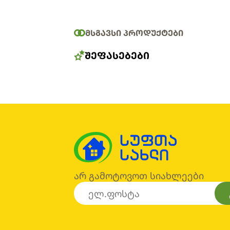
ᲛᲡᲒᲐᲕᲡᲘ ᲞᲠᲝᲓᲣᲥᲢᲔᲑᲘ
ᲨᲔᲤᲐᲡᲔᲑᲔᲑᲘ
არ გამოტოვოთ სიახლეები