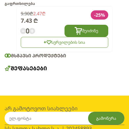
გაფრთხილება
9.90
₾
2.47
₾
-
25
%
7.43
₾
0
შეიძინე
სურვილების სია
ᲛᲡᲒᲐᲕᲡᲘ ᲞᲠᲝᲓᲣᲥᲢᲔᲑᲘ
ᲨᲔᲤᲐᲡᲔᲑᲔᲑᲘ
არ გამოტოვოთ სიახლეები
გამოწერა
სს სუფთა სახლი ს.კ. | 202458893