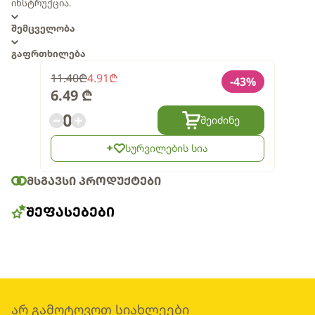
ინსტრუქცია.
შემცველობა
გაფრთხილება
11.40
₾
4.91
₾
-
43
%
6.49
₾
0
შეიძინე
სურვილების სია
ᲛᲡᲒᲐᲕᲡᲘ ᲞᲠᲝᲓᲣᲥᲢᲔᲑᲘ
ᲨᲔᲤᲐᲡᲔᲑᲔᲑᲘ
არ გამოტოვოთ სიახლეები