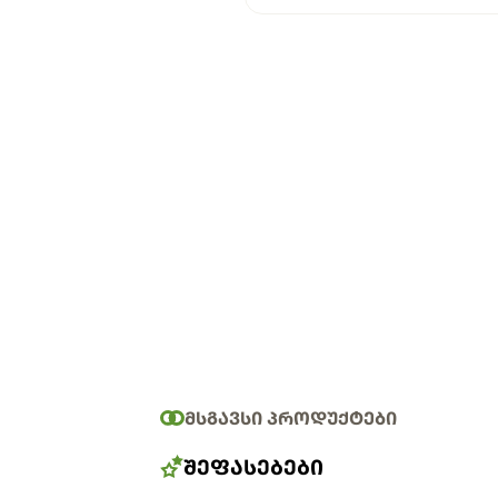
ᲛᲡᲒᲐᲕᲡᲘ ᲞᲠᲝᲓᲣᲥᲢᲔᲑᲘ
ᲨᲔᲤᲐᲡᲔᲑᲔᲑᲘ