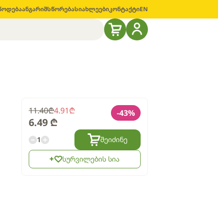
წოდება
ანგარიშსწორება
სიახლეები
კონტაქტი
EN
11.40
₾
4.91
₾
-
43
%
6.49
₾
1
შეიძინე
სურვილების სია