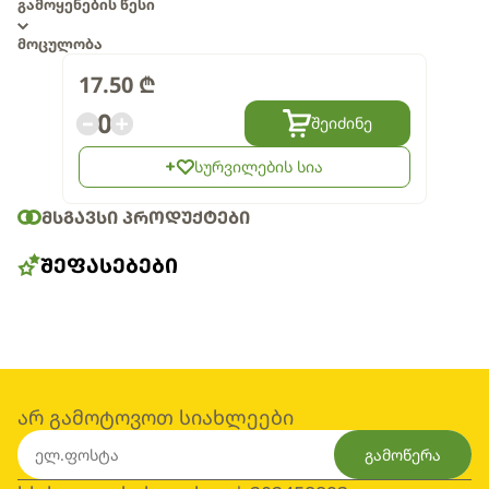
გამოყენების წესი
მოცულობა
17.50
₾
0
შეიძინე
სურვილების სია
ᲛᲡᲒᲐᲕᲡᲘ ᲞᲠᲝᲓᲣᲥᲢᲔᲑᲘ
ᲨᲔᲤᲐᲡᲔᲑᲔᲑᲘ
არ გამოტოვოთ სიახლეები
გამოწერა