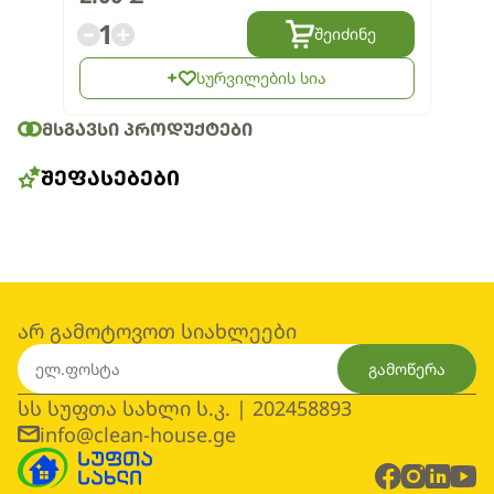
1
შეიძინე
სურვილების სია
ᲛᲡᲒᲐᲕᲡᲘ ᲞᲠᲝᲓᲣᲥᲢᲔᲑᲘ
ᲨᲔᲤᲐᲡᲔᲑᲔᲑᲘ
არ გამოტოვოთ სიახლეები
გამოწერა
სს სუფთა სახლი ს.კ. | 202458893
info@clean-house.ge