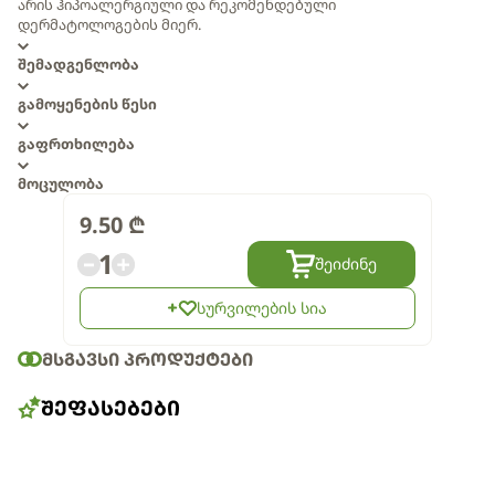
არის ჰიპოალერგიული და რეკომენდებული
დერმატოლოგების მიერ.
შემადგენლობა
გამოყენების წესი
გაფრთხილება
მოცულობა
9.50
₾
1
შეიძინე
სურვილების სია
ᲛᲡᲒᲐᲕᲡᲘ ᲞᲠᲝᲓᲣᲥᲢᲔᲑᲘ
ᲨᲔᲤᲐᲡᲔᲑᲔᲑᲘ