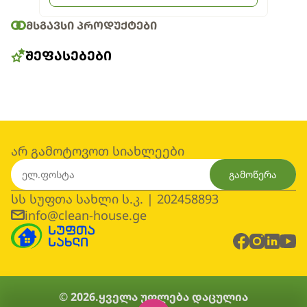
ᲛᲡᲒᲐᲕᲡᲘ ᲞᲠᲝᲓᲣᲥᲢᲔᲑᲘ
ᲨᲔᲤᲐᲡᲔᲑᲔᲑᲘ
არ გამოტოვოთ სიახლეები
გამოწერა
სს სუფთა სახლი ს.კ. | 202458893
info@clean-house.ge
© 2026.
ყველა უფლება დაცულია