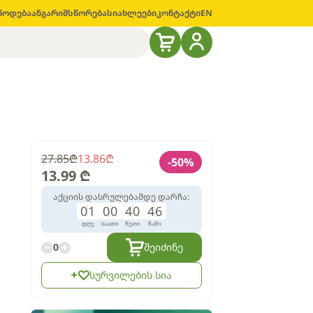
წოდება
ანგარიშსწორება
სიახლეები
კონტაქტი
EN
27.85
₾
13.86
₾
-
50
%
13.99
₾
აქციის დასრულებამდე დარჩა:
0
1
0
0
4
0
4
5
დღე
საათი
წუთი
წამი
0
შეიძინე
სურვილების სია