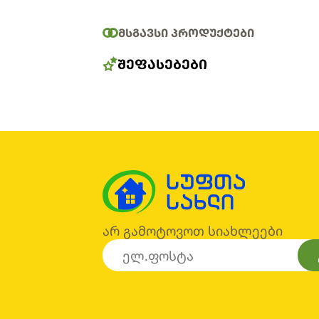
ᲛᲡᲒᲐᲕᲡᲘ ᲞᲠᲝᲓᲣᲥᲢᲔᲑᲘ
ᲨᲔᲤᲐᲡᲔᲑᲔᲑᲘ
არ გამოტოვოთ სიახლეები