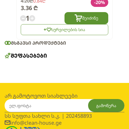
4.20
₾
0.84
₾
-
20
%
3.36
₾
1
შეიძინე
სურვილების სია
ᲛᲡᲒᲐᲕᲡᲘ ᲞᲠᲝᲓᲣᲥᲢᲔᲑᲘ
ᲨᲔᲤᲐᲡᲔᲑᲔᲑᲘ
არ გამოტოვოთ სიახლეები
გამოწერა
სს სუფთა სახლი ს.კ. | 202458893
info@clean-house.ge