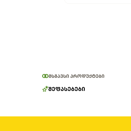
ᲛᲡᲒᲐᲕᲡᲘ ᲞᲠᲝᲓᲣᲥᲢᲔᲑᲘ
ᲨᲔᲤᲐᲡᲔᲑᲔᲑᲘ