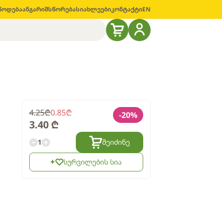
წოდება
ანგარიშსწორება
სიახლეები
კონტაქტი
EN
4.25
₾
0.85
₾
-
20
%
3.40
₾
1
შეიძინე
სურვილების სია