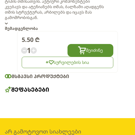
ტიპის თმისათვის. აქტიური კომპონენტები
კვებავს და ატენიანებს თმას, ბალზამი აღადგენს
თმის სტრუქტურას, არბილებს და იცავს მას
გამოშრობისგან.
შემადგენლობა
5.50
₾
1
შეიძინე
სურვილების სია
ᲛᲡᲒᲐᲕᲡᲘ ᲞᲠᲝᲓᲣᲥᲢᲔᲑᲘ
ᲨᲔᲤᲐᲡᲔᲑᲔᲑᲘ
არ გამოტოვოთ სიახლეები