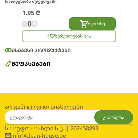
რაოდენობა შეფუთვაში
1.95
₾
0
შეიძინე
სურვილების სია
ᲛᲡᲒᲐᲕᲡᲘ ᲞᲠᲝᲓᲣᲥᲢᲔᲑᲘ
ᲨᲔᲤᲐᲡᲔᲑᲔᲑᲘ
არ გამოტოვოთ სიახლეები
გამოწერა
სს სუფთა სახლი ს.კ. | 202458893
info@clean-house.ge