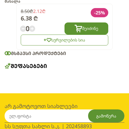
მასალა
8.50
₾
2.12
₾
-
25
%
6.38
₾
0
შეიძინე
სურვილების სია
ᲛᲡᲒᲐᲕᲡᲘ ᲞᲠᲝᲓᲣᲥᲢᲔᲑᲘ
ᲨᲔᲤᲐᲡᲔᲑᲔᲑᲘ
არ გამოტოვოთ სიახლეები
გამოწერა
სს სუფთა სახლი ს.კ. | 202458893