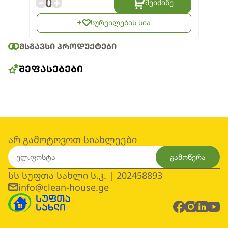
0
შეიძინე
სურვილების სია
ᲛᲡᲒᲐᲕᲡᲘ ᲞᲠᲝᲓᲣᲥᲢᲔᲑᲘ
ᲨᲔᲤᲐᲡᲔᲑᲔᲑᲘ
არ გამოტოვოთ სიახლეები
გამოწერა
სს სუფთა სახლი ს.კ. | 202458893
info@clean-house.ge