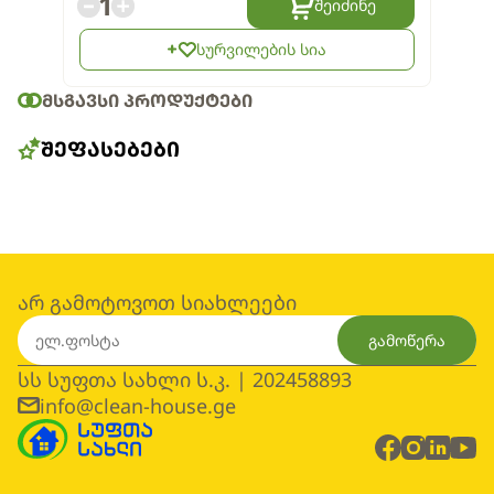
1
შეიძინე
სურვილების სია
ᲛᲡᲒᲐᲕᲡᲘ ᲞᲠᲝᲓᲣᲥᲢᲔᲑᲘ
ᲨᲔᲤᲐᲡᲔᲑᲔᲑᲘ
არ გამოტოვოთ სიახლეები
გამოწერა
სს სუფთა სახლი ს.კ. | 202458893
info@clean-house.ge