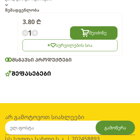
შემადგენლობა
3.80
₾
1
შეიძინე
სურვილების სია
ᲛᲡᲒᲐᲕᲡᲘ ᲞᲠᲝᲓᲣᲥᲢᲔᲑᲘ
ᲨᲔᲤᲐᲡᲔᲑᲔᲑᲘ
არ გამოტოვოთ სიახლეები
გამოწერა
სს სუფთა სახლი ს.კ. | 202458893