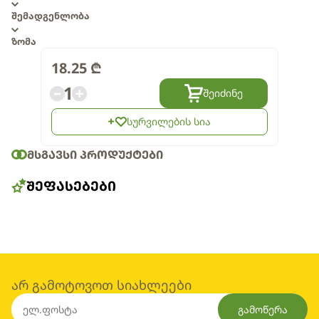
შემადგენლობა
ზომა
18.25
₾
1
შეიძინე
სურვილების სია
ᲛᲡᲒᲐᲕᲡᲘ ᲞᲠᲝᲓᲣᲥᲢᲔᲑᲘ
ᲨᲔᲤᲐᲡᲔᲑᲔᲑᲘ
არ გამოტოვოთ სიახლეები
გამოწერა