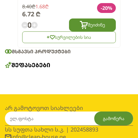
8.40
₾
1.68
₾
-
20
%
6.72
₾
0
შეიძინე
სურვილების სია
ᲛᲡᲒᲐᲕᲡᲘ ᲞᲠᲝᲓᲣᲥᲢᲔᲑᲘ
ᲨᲔᲤᲐᲡᲔᲑᲔᲑᲘ
არ გამოტოვოთ სიახლეები
გამოწერა
სს სუფთა სახლი ს.კ. | 202458893
info@clean-house.ge