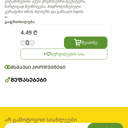
ვიტამინებით. აქვს კრემისებრი ტექსტურა,
მარტივად შეიწოვება, ჰიდროლიზებული
კერატინი თმას ძლიერს და ჯანსაღს ხდის.
გაფრთხილება
4.49
₾
0
შეიძინე
სურვილების სია
ᲛᲡᲒᲐᲕᲡᲘ ᲞᲠᲝᲓᲣᲥᲢᲔᲑᲘ
ᲨᲔᲤᲐᲡᲔᲑᲔᲑᲘ
არ გამოტოვოთ სიახლეები