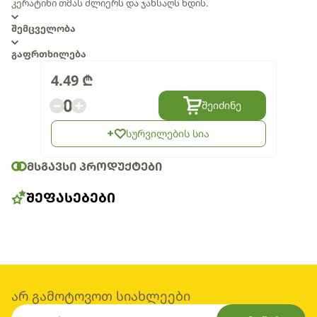
კერატინი თმას ძლიერს და ჯანსაღს ხდის.
შემცველობა
გაფრთხილება
4.49
₾
0
შეიძინე
სურვილების სია
ᲛᲡᲒᲐᲕᲡᲘ ᲞᲠᲝᲓᲣᲥᲢᲔᲑᲘ
ᲨᲔᲤᲐᲡᲔᲑᲔᲑᲘ
არ გამოტოვოთ სიახლეები