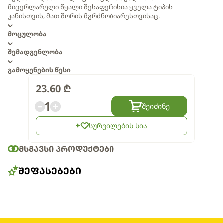
მიცერლარული წყალი შესაფერისია ყველა ტიპის
კანისთვის, მათ შორის მგრძნობიარესთვისაც.
მოცულობა
შემადგენლობა
გამოყენების წესი
23.60
₾
1
შეიძინე
სურვილების სია
ᲛᲡᲒᲐᲕᲡᲘ ᲞᲠᲝᲓᲣᲥᲢᲔᲑᲘ
ᲨᲔᲤᲐᲡᲔᲑᲔᲑᲘ