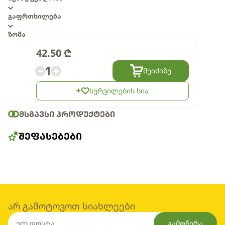
გაფრთხილება
ზომა
42.50
₾
1
შეიძინე
სურვილების სია
ᲛᲡᲒᲐᲕᲡᲘ ᲞᲠᲝᲓᲣᲥᲢᲔᲑᲘ
ᲨᲔᲤᲐᲡᲔᲑᲔᲑᲘ
არ გამოტოვოთ სიახლეები
გამოწერა