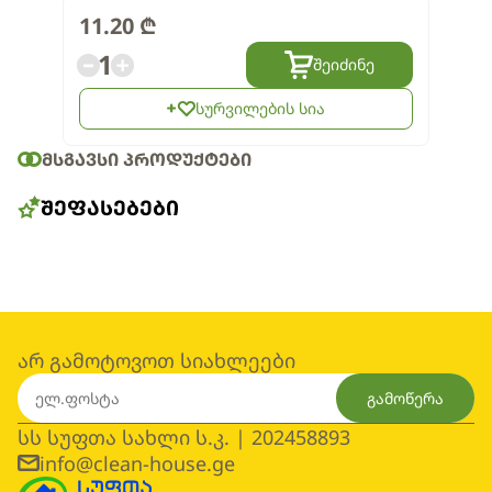
11.20
₾
1
შეიძინე
სურვილების სია
ᲛᲡᲒᲐᲕᲡᲘ ᲞᲠᲝᲓᲣᲥᲢᲔᲑᲘ
ᲨᲔᲤᲐᲡᲔᲑᲔᲑᲘ
არ გამოტოვოთ სიახლეები
გამოწერა
სს სუფთა სახლი ს.კ. | 202458893
info@clean-house.ge