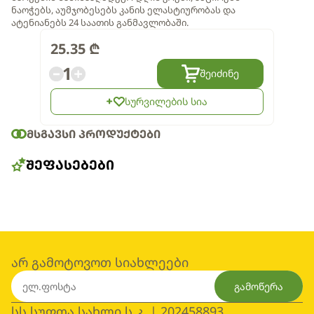
ნაოჭებს, აუმჯობესებს კანის ელასტიურობას და
ატენიანებს 24 საათის განმავლობაში.
25.35
₾
1
შეიძინე
სურვილების სია
ᲛᲡᲒᲐᲕᲡᲘ ᲞᲠᲝᲓᲣᲥᲢᲔᲑᲘ
ᲨᲔᲤᲐᲡᲔᲑᲔᲑᲘ
არ გამოტოვოთ სიახლეები
გამოწერა
სს სუფთა სახლი ს.კ. | 202458893