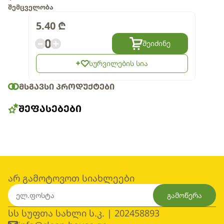
შემცველობა
5.40
₾
0
შეიძინე
სურვილების სია
ᲛᲡᲒᲐᲕᲡᲘ ᲞᲠᲝᲓᲣᲥᲢᲔᲑᲘ
ᲨᲔᲤᲐᲡᲔᲑᲔᲑᲘ
არ გამოტოვოთ სიახლეები
გამოწერა
სს სუფთა სახლი ს.კ. | 202458893