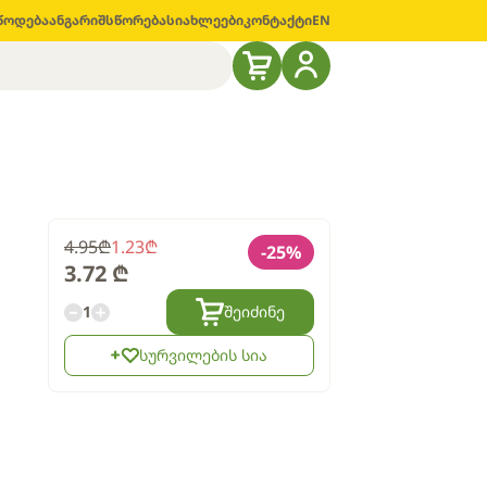
წოდება
ანგარიშსწორება
სიახლეები
კონტაქტი
EN
4.95
₾
1.23
₾
-
25
%
3.72
₾
1
შეიძინე
სურვილების სია