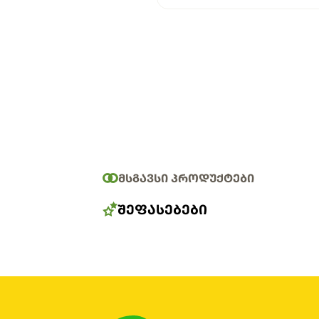
ᲛᲡᲒᲐᲕᲡᲘ ᲞᲠᲝᲓᲣᲥᲢᲔᲑᲘ
ᲨᲔᲤᲐᲡᲔᲑᲔᲑᲘ