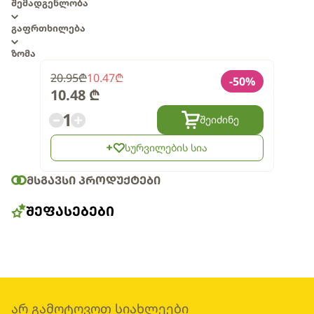
შემადგენლობა
გაფრთხილება
ზომა
20.95
₾
10.47
₾
-
50
%
10.48
₾
1
შეიძინე
სურვილების სია
ᲛᲡᲒᲐᲕᲡᲘ ᲞᲠᲝᲓᲣᲥᲢᲔᲑᲘ
ᲨᲔᲤᲐᲡᲔᲑᲔᲑᲘ
არ გამოტოვოთ სიახლეები