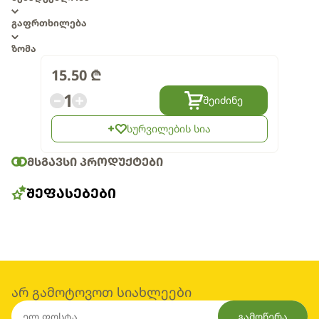
გაფრთხილება
ზომა
15.50
₾
1
შეიძინე
სურვილების სია
ᲛᲡᲒᲐᲕᲡᲘ ᲞᲠᲝᲓᲣᲥᲢᲔᲑᲘ
ᲨᲔᲤᲐᲡᲔᲑᲔᲑᲘ
არ გამოტოვოთ სიახლეები
გამოწერა