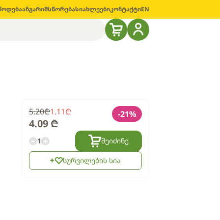
წოდება
ანგარიშსწორება
სიახლეები
კონტაქტი
EN
5.20
₾
1.11
₾
-
21
%
4.09
₾
1
შეიძინე
სურვილების სია