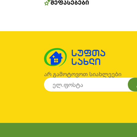
ᲨᲔᲤᲐᲡᲔᲑᲔᲑᲘ
არ გამოტოვოთ სიახლეები