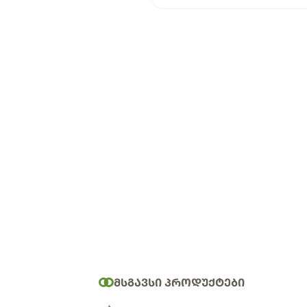
ᲛᲡᲒᲐᲕᲡᲘ ᲞᲠᲝᲓᲣᲥᲢᲔᲑᲘ