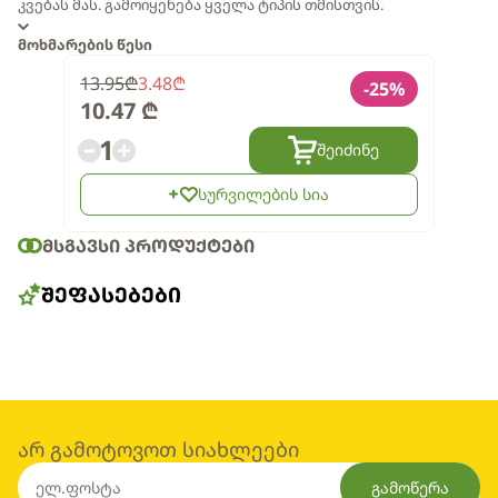
კვებას მას. გამოიყენება ყველა ტიპის თმისთვის.
მოხმარების წესი
13.95
₾
3.48
₾
-
25
%
10.47
₾
1
შეიძინე
სურვილების სია
ᲛᲡᲒᲐᲕᲡᲘ ᲞᲠᲝᲓᲣᲥᲢᲔᲑᲘ
ᲨᲔᲤᲐᲡᲔᲑᲔᲑᲘ
არ გამოტოვოთ სიახლეები
გამოწერა