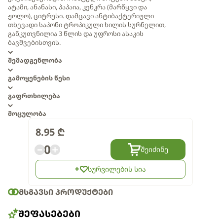
ატამი, ანანასი, პაპაია, კენკრა (მარწყვი და
ჟოლო), ციტრუსი. დამცავი ანტიბაქტერიული
თხევადი საპონი ტროპიკული ხილის სურნელით,
განკუთვნილია 3 წლის და უფროსი ასაკის
ბავშვებისთვის.
შემადგენლობა
გამოყენების წესი
გაფრთხილება
მოცულობა
8.95
₾
0
შეიძინე
სურვილების სია
ᲛᲡᲒᲐᲕᲡᲘ ᲞᲠᲝᲓᲣᲥᲢᲔᲑᲘ
ᲨᲔᲤᲐᲡᲔᲑᲔᲑᲘ