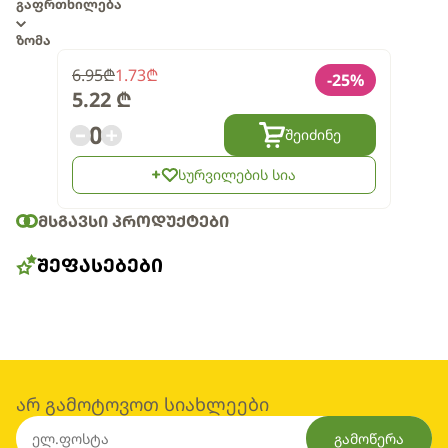
გაფრთხილება
ზომა
6.95
₾
1.73
₾
-
25
%
5.22
₾
0
შეიძინე
სურვილების სია
ᲛᲡᲒᲐᲕᲡᲘ ᲞᲠᲝᲓᲣᲥᲢᲔᲑᲘ
ᲨᲔᲤᲐᲡᲔᲑᲔᲑᲘ
არ გამოტოვოთ სიახლეები
გამოწერა