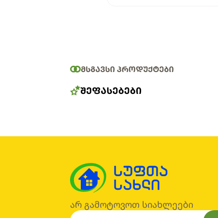
ᲛᲡᲒᲐᲕᲡᲘ ᲞᲠᲝᲓᲣᲥᲢᲔᲑᲘ
ᲨᲔᲤᲐᲡᲔᲑᲔᲑᲘ
არ გამოტოვოთ სიახლეები